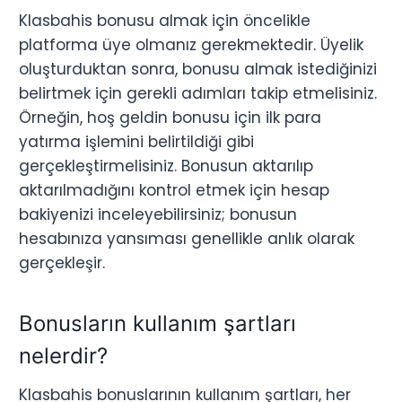
Klasbahis bonusu almak için öncelikle
platforma üye olmanız gerekmektedir. Üyelik
oluşturduktan sonra, bonusu almak istediğinizi
belirtmek için gerekli adımları takip etmelisiniz.
Örneğin, hoş geldin bonusu için ilk para
yatırma işlemini belirtildiği gibi
gerçekleştirmelisiniz. Bonusun aktarılıp
aktarılmadığını kontrol etmek için hesap
bakiyenizi inceleyebilirsiniz; bonusun
hesabınıza yansıması genellikle anlık olarak
gerçekleşir.
Bonusların kullanım şartları
nelerdir?
Klasbahis bonuslarının kullanım şartları, her