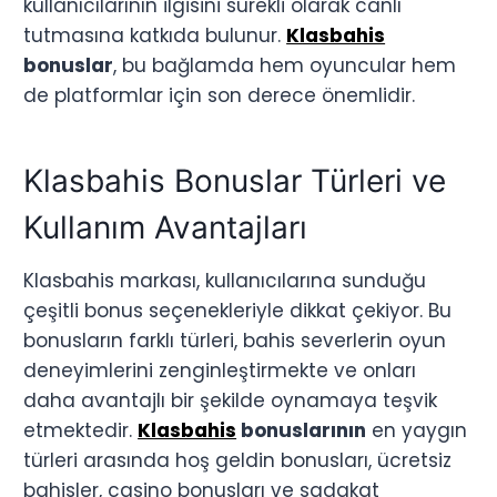
kullanıcılarının ilgisini sürekli olarak canlı
tutmasına katkıda bulunur.
Klasbahis
bonuslar
, bu bağlamda hem oyuncular hem
de platformlar için son derece önemlidir.
Klasbahis Bonuslar Türleri ve
Kullanım Avantajları
Klasbahis markası, kullanıcılarına sunduğu
çeşitli bonus seçenekleriyle dikkat çekiyor. Bu
bonusların farklı türleri, bahis severlerin oyun
deneyimlerini zenginleştirmekte ve onları
daha avantajlı bir şekilde oynamaya teşvik
etmektedir.
Klasbahis
bonuslarının
en yaygın
türleri arasında hoş geldin bonusları, ücretsiz
bahisler, casino bonusları ve sadakat