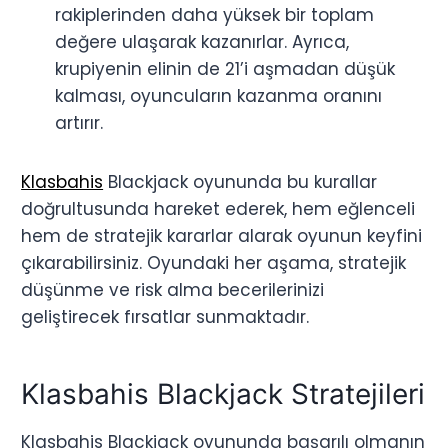
rakiplerinden daha yüksek bir toplam
değere ulaşarak kazanırlar. Ayrıca,
krupiyenin elinin de 21’i aşmadan düşük
kalması, oyuncuların kazanma oranını
artırır.
Klasbahis
Blackjack oyununda bu kurallar
doğrultusunda hareket ederek, hem eğlenceli
hem de stratejik kararlar alarak oyunun keyfini
çıkarabilirsiniz. Oyundaki her aşama, stratejik
düşünme ve risk alma becerilerinizi
geliştirecek fırsatlar sunmaktadır.
Klasbahis Blackjack Stratejileri
Klasbahis Blackjack oyununda başarılı olmanın