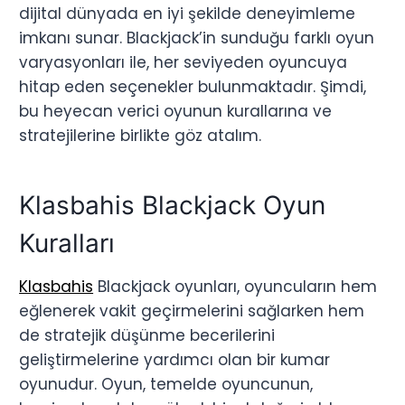
dijital dünyada en iyi şekilde deneyimleme
imkanı sunar. Blackjack’in sunduğu farklı oyun
varyasyonları ile, her seviyeden oyuncuya
hitap eden seçenekler bulunmaktadır. Şimdi,
bu heyecan verici oyunun kurallarına ve
stratejilerine birlikte göz atalım.
Klasbahis Blackjack Oyun
Kuralları
Klasbahis
Blackjack oyunları, oyuncuların hem
eğlenerek vakit geçirmelerini sağlarken hem
de stratejik düşünme becerilerini
geliştirmelerine yardımcı olan bir kumar
oyunudur. Oyun, temelde oyuncunun,