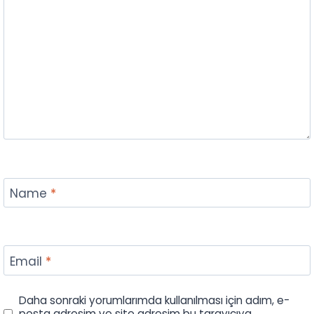
Name
*
Email
*
Daha sonraki yorumlarımda kullanılması için adım, e-
posta adresim ve site adresim bu tarayıcıya