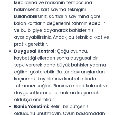
kurallarına ve masanın temposuna
hakimseniz, kart sayma tekniğini
kullanabilirsiniz. Kartların sayımına göre,
kalan kartların değerlerini tahmin edebilir
ve bu bilgiye dayanarak bahislerinizi
ayarlayabilirsiniz. Ancak, bu teknik dikkat ve
pratik gerektirir.
Duygusal Kontrol:
Çoğu oyuncu,
kaybettiği ellerden sonra duygusal bir
tepki vererek daha büyük bahisler yapma
eğilimi gösterebilir. Bu tür davranışlardan
kaçınmak, kayıplarınızı kontrol altında
tutmanızı sağlar. Planınıza sadık kalmak ve
duygusal kararlar almaktan kaçınmak
oldukça önemlidir.
Bahis Yönetimi:
Belirli bir bütçeniz
olduğunu unutmayın. Oyun başlamadan