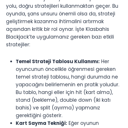
yolu, doğru stratejileri kullanmaktan geçer. Bu
oyunda, şans unsuru önemli olsa da, strateji
geliştirmek kazanma ihtimalini artırmak
açısından kritik bir rol oynar. İşte Klasbahis
Blackjack’te uygulamanız gereken bazı etkili
stratejiler:
Temel Strateji Tablosu Kullanımı:
Her
oyuncunun öncelikle öğrenmesi gereken
temel strateji tablosu, hangi durumda ne
yapacağını belirlemenin en pratik yoludur.
Bu tablo, hangi eller için hit (kart alma),
stand (bekleme), double down (iki katı
bahis) ve split (ayırma) yapmanız
gerektiğini gösterir.
Kart Sayma Tekniği:
Eğer oyunun