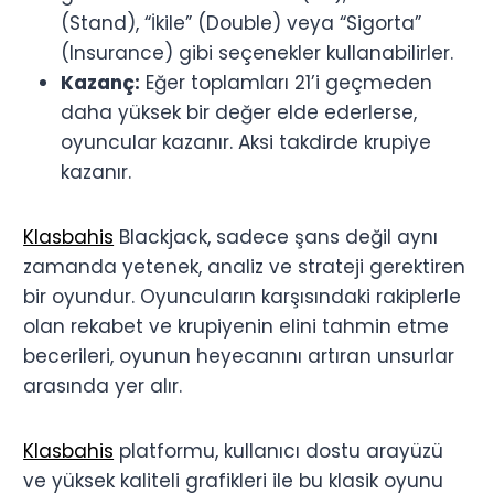
(Stand), “İkile” (Double) veya “Sigorta”
(Insurance) gibi seçenekler kullanabilirler.
Kazanç:
Eğer toplamları 21’i geçmeden
daha yüksek bir değer elde ederlerse,
oyuncular kazanır. Aksi takdirde krupiye
kazanır.
Klasbahis
Blackjack, sadece şans değil aynı
zamanda yetenek, analiz ve strateji gerektiren
bir oyundur. Oyuncuların karşısındaki rakiplerle
olan rekabet ve krupiyenin elini tahmin etme
becerileri, oyunun heyecanını artıran unsurlar
arasında yer alır.
Klasbahis
platformu, kullanıcı dostu arayüzü
ve yüksek kaliteli grafikleri ile bu klasik oyunu