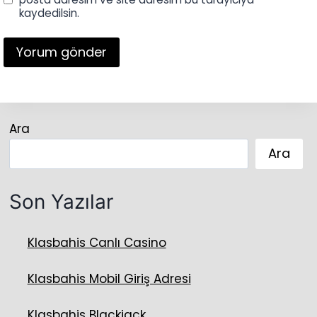
kaydedilsin.
Ara
Ara
Son Yazılar
Klasbahis Canlı Casino
Klasbahis Mobil Giriş Adresi
Klasbahis Blackjack