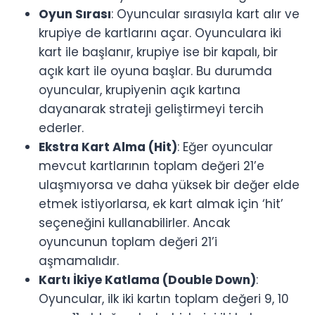
Oyun Sırası
: Oyuncular sırasıyla kart alır ve
krupiye de kartlarını açar. Oyunculara iki
kart ile başlanır, krupiye ise bir kapalı, bir
açık kart ile oyuna başlar. Bu durumda
oyuncular, krupiyenin açık kartına
dayanarak strateji geliştirmeyi tercih
ederler.
Ekstra Kart Alma (Hit)
: Eğer oyuncular
mevcut kartlarının toplam değeri 21’e
ulaşmıyorsa ve daha yüksek bir değer elde
etmek istiyorlarsa, ek kart almak için ‘hit’
seçeneğini kullanabilirler. Ancak
oyuncunun toplam değeri 21’i
aşmamalıdır.
Kartı İkiye Katlama (Double Down)
:
Oyuncular, ilk iki kartın toplam değeri 9, 10