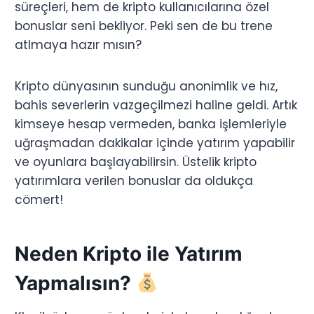
süreçleri, hem de kripto kullanıcılarına özel
bonuslar seni bekliyor. Peki sen de bu trene
atlmaya hazır mısın?
Kripto dünyasının sunduğu anonimlik ve hız,
bahis severlerin vazgeçilmezi haline geldi. Artık
kimseye hesap vermeden, banka işlemleriyle
uğraşmadan dakikalar içinde yatırım yapabilir
ve oyunlara başlayabilirsin. Üstelik kripto
yatırımlara verilen bonuslar da oldukça
cömert!
Neden Kripto ile Yatırım
Yapmalısın?