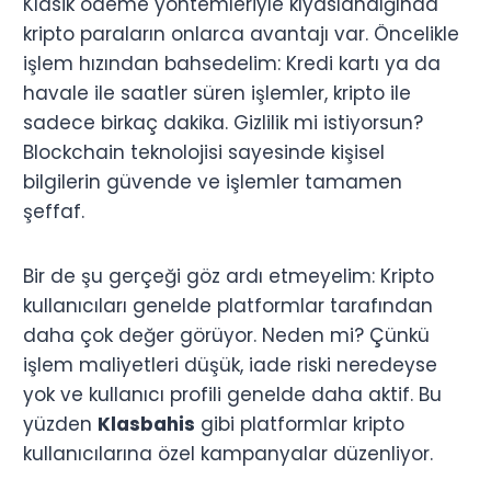
Klasik ödeme yöntemleriyle kıyaslandığında
kripto paraların onlarca avantajı var. Öncelikle
işlem hızından bahsedelim: Kredi kartı ya da
havale ile saatler süren işlemler, kripto ile
sadece birkaç dakika. Gizlilik mi istiyorsun?
Blockchain teknolojisi sayesinde kişisel
bilgilerin güvende ve işlemler tamamen
şeffaf.
Bir de şu gerçeği göz ardı etmeyelim: Kripto
kullanıcıları genelde platformlar tarafından
daha çok değer görüyor. Neden mi? Çünkü
işlem maliyetleri düşük, iade riski neredeyse
yok ve kullanıcı profili genelde daha aktif. Bu
yüzden
Klasbahis
gibi platformlar kripto
kullanıcılarına özel kampanyalar düzenliyor.