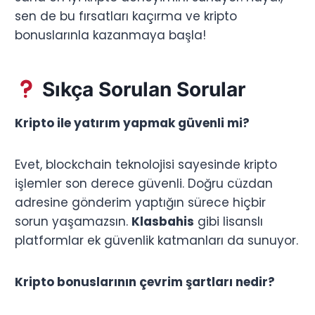
sen de bu fırsatları kaçırma ve kripto
bonuslarınla kazanmaya başla!
Sıkça Sorulan Sorular
Kripto ile yatırım yapmak güvenli mi?
Evet, blockchain teknolojisi sayesinde kripto
işlemler son derece güvenli. Doğru cüzdan
adresine gönderim yaptığın sürece hiçbir
sorun yaşamazsın.
Klasbahis
gibi lisanslı
platformlar ek güvenlik katmanları da sunuyor.
Kripto bonuslarının çevrim şartları nedir?