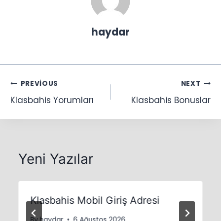
haydar
Yazı
PREVIOUS
NEXT
Klasbahis Yorumları
Klasbahis Bonuslar
gezinmesi
Yeni Yazılar
Klasbahis Mobil Giriş Adresi
By
haydar
6 Ağustos 2026