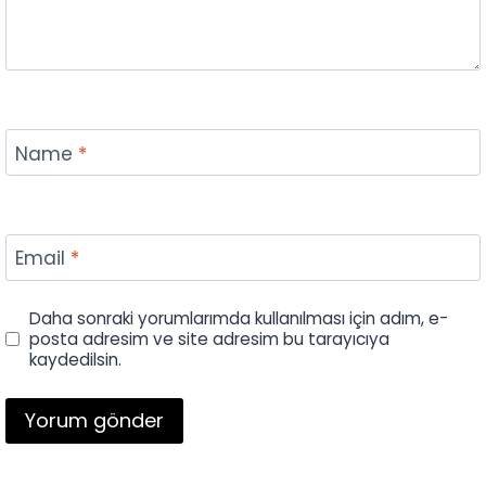
Name
*
Email
*
Daha sonraki yorumlarımda kullanılması için adım, e-
posta adresim ve site adresim bu tarayıcıya
kaydedilsin.