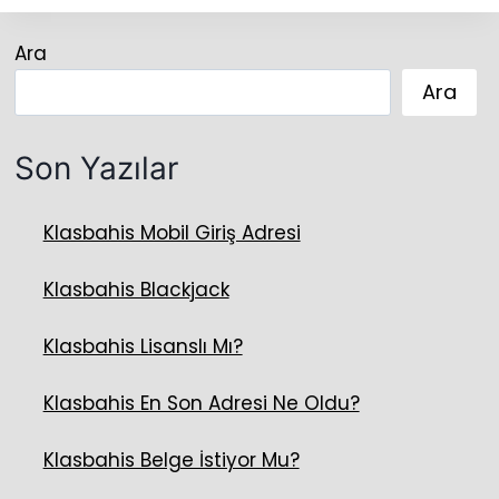
Ara
Ara
Son Yazılar
Klasbahis Mobil Giriş Adresi
Klasbahis Blackjack
Klasbahis Lisanslı Mı?
Klasbahis En Son Adresi Ne Oldu?
Klasbahis Belge İstiyor Mu?