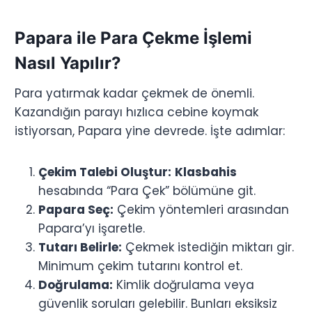
Papara ile Para Çekme İşlemi
Nasıl Yapılır?
Para yatırmak kadar çekmek de önemli.
Kazandığın parayı hızlıca cebine koymak
istiyorsan, Papara yine devrede. İşte adımlar:
Çekim Talebi Oluştur:
Klasbahis
hesabında “Para Çek” bölümüne git.
Papara Seç:
Çekim yöntemleri arasından
Papara’yı işaretle.
Tutarı Belirle:
Çekmek istediğin miktarı gir.
Minimum çekim tutarını kontrol et.
Doğrulama:
Kimlik doğrulama veya
güvenlik soruları gelebilir. Bunları eksiksiz