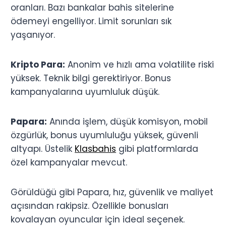
oranları. Bazı bankalar bahis sitelerine
ödemeyi engelliyor. Limit sorunları sık
yaşanıyor.
Kripto Para:
Anonim ve hızlı ama volatilite riski
yüksek. Teknik bilgi gerektiriyor. Bonus
kampanyalarına uyumluluk düşük.
Papara:
Anında işlem, düşük komisyon, mobil
özgürlük, bonus uyumluluğu yüksek, güvenli
altyapı. Üstelik
Klasbahis
gibi platformlarda
özel kampanyalar mevcut.
Görüldüğü gibi Papara, hız, güvenlik ve maliyet
açısından rakipsiz. Özellikle bonusları
kovalayan oyuncular için ideal seçenek.