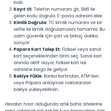
indir.
Kayıt Ol:
Telefon numaranı gir, SMS ile
gelen kodu doğrula. E-posta adresini ekle.
Kimlik Doğrula:
TC kimlik numaranı ve bir
selfie ile kimlik doğrulamasını tamamla. Bu
adım güvenlik için şart ve birkaç dakika
sürüyor.
Papara Kart Talep Et:
Fiziksel veya sanal
kart seçeneklerinden birini seç. Sanal kart
anında aktif oluyor, fiziksel kart ise
adresine kargo ile geliyor.
Bakiye Yükle:
Banka kartından, ATM’den
veya Papara anlaşmalı noktalardan
bakiye yükleyebilirsin.
Hesabın hazır olduğunda artık bahis sitelerine
para yatırmak için tek bir tuşa basacaksın. İşte