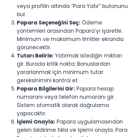
veya profilin altında “Para Yatır” butonunu
bul.
Papara Seçeneğini Seç:
Ödeme
yöntemleri arasından Papara’yı işaretle.
Minimum ve maksimum limitler ekranda
görünecektir.
Tutarı Belirle:
Yatırmak istediğin miktarı
gir. Burada kritik nokta: Bonuslardan
yararlanmak için minimum tutar
gereksinimini kontrol et.
Papara Bilgilerini Gir:
Papara hesap
numaranı veya telefon numaranı gir.
Sistem otomatik olarak doğrulama
yapacaktır.
İşlemi Onayla:
Papara uygulamasından
gelen bildirime tıkla ve işlemi onayla. Para