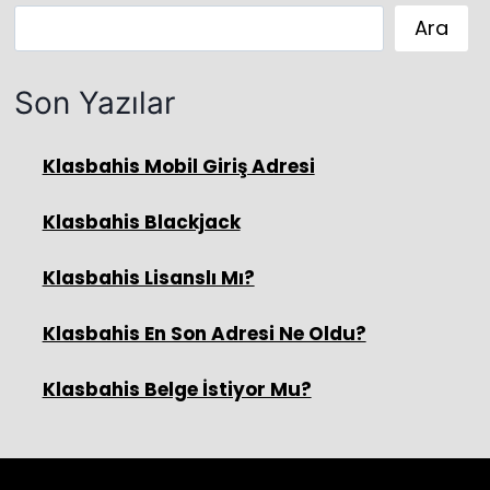
Ara
Son Yazılar
Klasbahis Mobil Giriş Adresi
Klasbahis Blackjack
Klasbahis Lisanslı Mı?
Klasbahis En Son Adresi Ne Oldu?
Klasbahis Belge İstiyor Mu?