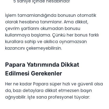
5 saniye içinde hesabında!
İşlem tamamlandığında bonusun otomatik
olarak hesabına tanımlanır. Ama dikkat,
çevrim şartlarını okumadan bonusu
kullanmaya başlama. Çünkü her bonus farklı
kurallara sahip ve akıllıca oynamazsan
kazancını çekemeyebilirsin.
Papara Yatırımında Dikkat
Edilmesi Gerekenler
Her ne kadar Papara süper hızlı ve güvenli olsa
da, bazı detaylara dikkat etmezsen başın
ağrıyabilir. İşte sana profesyonel tüyolar: