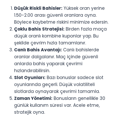
Düşük Riskli Bahisler:
Yüksek oran yerine
1.50-2.00 arası güvenli oranlara oyna.
Böylece kaybetme riskini minimize edersin.
Çoklu Bahis Stratejisi:
Birden fazla maça
düşük oranlı kombine kuponlar yap. Bu
şekilde çevrim hızla tamamlanır.
Canlı Bahis Avantajı:
Canlı bahislerde
oranlar dalgalanır. Maç içinde güvenli
anlarda bahis yaparak çevrimi
hızlandırabilirsin.
Slot Oyunları:
Bazı bonuslar sadece slot
oyunlarında geçerli. Düşük volatiliteli
slotlarda oynayarak çevrimi tamamla.
Zaman Yönetimi:
Bonusların genellikle 30
günlük kullanım süresi var. Acele etme,
stratejik oyna.