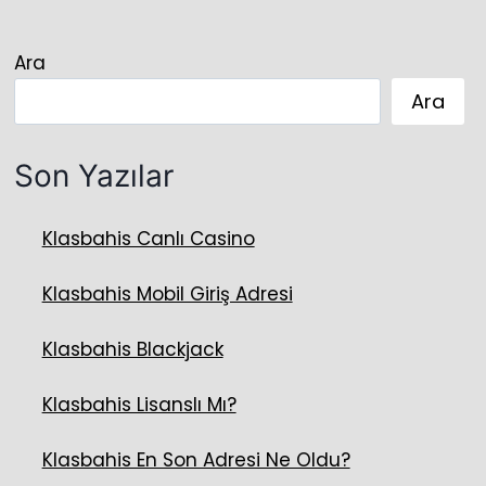
Ara
Ara
Son Yazılar
Klasbahis Canlı Casino
Klasbahis Mobil Giriş Adresi
Klasbahis Blackjack
Klasbahis Lisanslı Mı?
Klasbahis En Son Adresi Ne Oldu?