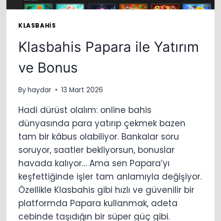
KLASBAHIS
Klasbahis Papara ile Yatırım
ve Bonus
By
haydar
13 Mart 2026
Hadi dürüst olalım: online bahis
dünyasında para yatırıp çekmek bazen
tam bir kâbus olabiliyor. Bankalar soru
soruyor, saatler bekliyorsun, bonuslar
havada kalıyor… Ama sen Papara’yı
keşfettiğinde işler tam anlamıyla değişiyor.
Özellikle Klasbahis gibi hızlı ve güvenilir bir
platformda Papara kullanmak, adeta
cebinde taşıdığın bir süper güç gibi.