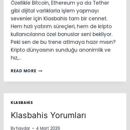
Özellikle Bitcoin, Ethereum ya da Tether
gibi dijital varlıklarla işlem yapmayı
sevenler için Klasbahis tam bir cennet.
Hem hızlı yatırım süreçleri, hem de kripto
kullanıcılarına özel bonuslar seni bekliyor.
Peki sen de bu trene atlmaya hazır mısın?
Kripto dünyasının sunduğu anonimlik ve
hız,…
KLASBAHIS
READ MORE
KRIPTO
ILE
YATIRIM
VE
BONUS
KLASBAHIS
Klasbahis Yorumları
By
haydar
4 Mart 2026