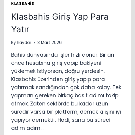
KLASBAHIS
Klasbahis Giriş Yap Para
Yatır
By
haydar
3 Mart 2026
Bahis dünyasında işler hızlı döner. Bir an
önce hesabına giriş yapıp bakiyeni
yüklemek istiyorsan, doğru yerdesin.
Klasbahis üzerinden giriş yapıp para
yatırmak sandığından çok daha kolay. Tek
yapman gereken birkaç basit adımı takip
etmek. Zaten sektörde bu kadar uzun
süredir varsa bir platform, demek ki işini iyi
yapıyor demektir. Hadi, sana bu süreci
adım adım…