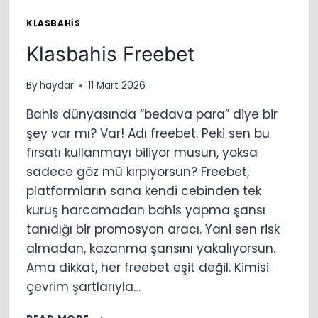
KLASBAHIS
Klasbahis Freebet
By
haydar
11 Mart 2026
Bahis dünyasında “bedava para” diye bir
şey var mı? Var! Adı freebet. Peki sen bu
fırsatı kullanmayı biliyor musun, yoksa
sadece göz mü kırpıyorsun? Freebet,
platformların sana kendi cebinden tek
kuruş harcamadan bahis yapma şansı
tanıdığı bir promosyon aracı. Yani sen risk
almadan, kazanma şansını yakalıyorsun.
Ama dikkat, her freebet eşit değil. Kimisi
çevrim şartlarıyla…
KLASBAHIS