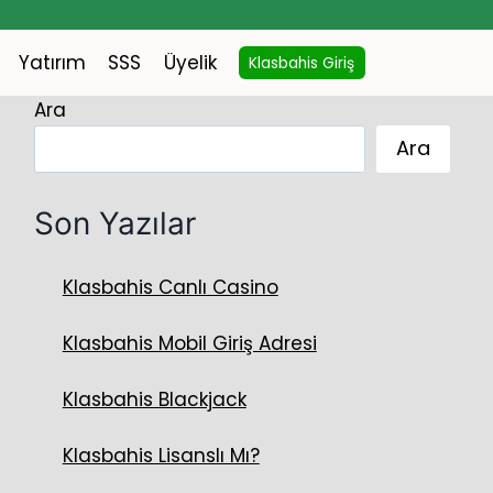
Yatırım
SSS
Üyelik
Klasbahis Giriş
Ara
Ara
Son Yazılar
Klasbahis Canlı Casino
Klasbahis Mobil Giriş Adresi
Klasbahis Blackjack
Klasbahis Lisanslı Mı?