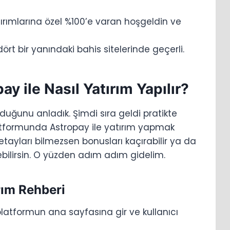
ırımlarına özel %100’e varan hoşgeldin ve
rt bir yanındaki bahis sitelerinde geçerli.
y ile Nasıl Yatırım Yapılır?
duğunu anladık. Şimdi sıra geldi pratikte
tformunda Astropay ile yatırım yapmak
ayları bilmezsen bonusları kaçırabilir ya da
bilirsin. O yüzden adım adım gidelim.
rım Rehberi
 platformun ana sayfasına gir ve kullanıcı