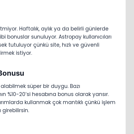
miyor. Haftalık, aylık ya da belirli günlerde
bi bonuslar sunuluyor. Astropay kullanıcıları
ek tutuluyor çünkü site, hızlı ve güvenli
mek istiyor.
 Bonusu
i alabilmek süper bir duygu. Bazı
ın %10-20’si hesabına bonus olarak yansır.
ırımlarda kullanmak çok mantıklı çünkü işlem
irebilirsin.