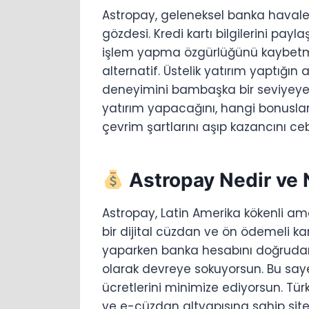
Astropay, geleneksel banka havale
gözdesi. Kredi kartı bilgilerini p
işlem yapma özgürlüğünü kaybetm
alternatif. Üstelik yatırım yaptığ
deneyimini bambaşka bir seviyeye ta
yatırım yapacağını, hangi bonuslar
çevrim şartlarını aşıp kazancını c
Astropay Nedir ve 
Astropay, Latin Amerika kökenli am
bir dijital cüzdan ve ön ödemeli ka
yaparken banka hesabını doğrudan 
olarak devreye sokuyorsun. Bu say
ücretlerini minimize ediyorsun. Türk
ve e-cüzdan altyapısına sahip site