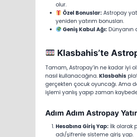
olur.
Özel Bonuslar:
Astropay yat
yeniden yatırım bonusları.
Geniş Kabul Ağı:
Dünyanın dö
Klasbahis’te Astropa
Tamam, Astropay’in ne kadar iyi ol
nasıl kullanacağına.
Klasbahis
pla
gerçekten çocuk oyuncağı. Ama det
işlemi yanlış yapıp zaman kaybede
Adım Adım Astropay Yatı
Hesabına Giriş Yap:
İlk olarak
adı/şifrenle sisteme giriş yap.