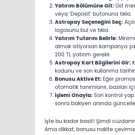
Yatırım Bölümüne Git:
Üst men
veya ‘Deposit’ butonuna tıkla.
Astropay Seçeneğini Seç:
Açıl
logosunu bul ve tıkla.
Yatırım Tutarını Belirle:
Minimu
almak istiyorsan kampanya şart
200 TL yatırım gerekir.
Astropay Kart Bilgilerini Gir:
K
kodunu ve son kullanma tarihini
Bonusu Aktive Et:
Eğer promosy
otomatik tanımlanır, bazıları içi
İşlemi Onayla:
Son kontrol yap 
sonra bakiyen anında güncellen
İşte bu kadar basit! Şimdi cüzdan
Ama dikkat, bonusu nakite çevirmek