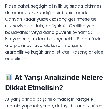
Plase bahsi, seçtiğin atın ilk üç sırada bitirmesi
durumunda kazandığın bir bahis türüdür.
Ganyan kadar yüksek kazanç getirmese de,
risk seviyesi oldukça düşüktür. Özellikle yeni
başlayanlar veya daha güvenli oynamak
isteyenler için ideal bir seçenektir. Birden fazla
ata plase oynayarak, kazanma şansını
artırabilir ve küçük ama istikrarlı kazançlar elde
edebilirsin.
At Yarışı Analizinde Nelere
Dikkat Etmelisin?
At yarışlarında başarılı olmak için rastgele
tahmin yapmak yerine, detaylı bir analiz süreci