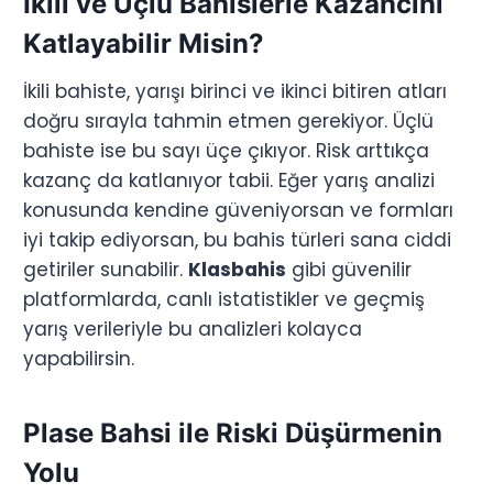
İkili ve Üçlü Bahislerle Kazancını
Katlayabilir Misin?
İkili bahiste, yarışı birinci ve ikinci bitiren atları
doğru sırayla tahmin etmen gerekiyor. Üçlü
bahiste ise bu sayı üçe çıkıyor. Risk arttıkça
kazanç da katlanıyor tabii. Eğer yarış analizi
konusunda kendine güveniyorsan ve formları
iyi takip ediyorsan, bu bahis türleri sana ciddi
getiriler sunabilir.
Klasbahis
gibi güvenilir
platformlarda, canlı istatistikler ve geçmiş
yarış verileriyle bu analizleri kolayca
yapabilirsin.
Plase Bahsi ile Riski Düşürmenin
Yolu