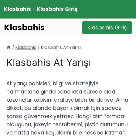
Skip
Klasbahis
-
Klasbahis
Giriş
to
content
Klasbahis
Klasbahis Giriş
/
Klasbahis
/
Klasbahis At Yarışı
Klasbahis At Yarışı
At yarışı bahisleri, bilgi ve stratejiyle
harmanlandığında sana kısa sürede ciddi
kazançlar kapısını aralayabilen bir dünya. Ama
dikkat, bu alanda başarılı olmak için sadece
şansa güvenmek yetmez. Hangi atın formda
olduğunu, jokeyin tecrübesini, pistin durumunu
ve hatta hava koşullarını bile hesaba katman