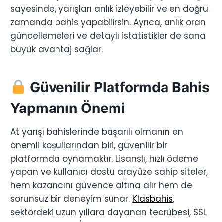
sayesinde, yarışları anlık izleyebilir ve en doğru
zamanda bahis yapabilirsin. Ayrıca, anlık oran
güncellemeleri ve detaylı istatistikler de sana
büyük avantaj sağlar.
Güvenilir Platformda Bahis
Yapmanın Önemi
At yarışı bahislerinde başarılı olmanın en
önemli koşullarından biri, güvenilir bir
platformda oynamaktır. Lisanslı, hızlı ödeme
yapan ve kullanıcı dostu arayüze sahip siteler,
hem kazancını güvence altına alır hem de
sorunsuz bir deneyim sunar.
Klasbahis
,
sektördeki uzun yıllara dayanan tecrübesi, SSL