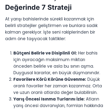
Değerinde 7 Strateji
At yarışı bahislerinde sürekli kazanmak için
belirli stratejiler geliştirmen ve bunlara sadık
kalman gerekiyor. İşte seni rakiplerinden bir
adım öne taşıyacak taktikler:
Bütçeni Belirle ve Disiplinli Ol:
Her bahis
için ayıracağın maksimum miktarı
önceden belirle ve asla bu sınırı aşma.
Duygusal kararlar, en büyük düşmanındır.
Favorilere Körü Körüne Güvenme:
Düşük
oranlı favoriler her zaman kazanmaz. Orta
ve uzun oranlı atlarda değer bulabilirsin.
Yarış Öncesi Isınma Turlarını İzle:
Atların
yarış öncesi davranışları, formları hakkında