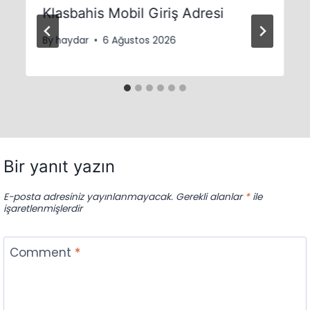
Klasbahis Mobil Giriş Adresi
By
haydar
6 Ağustos 2026
Bir yanıt yazın
E-posta adresiniz yayınlanmayacak.
Gerekli alanlar
*
ile
işaretlenmişlerdir
Comment
*