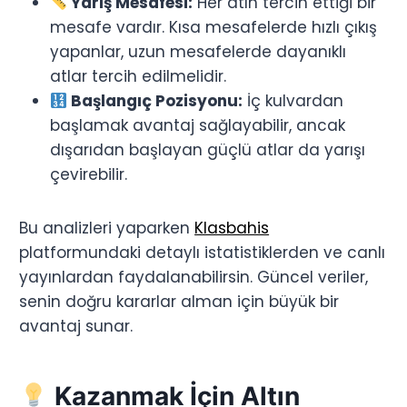
Yarış Mesafesi:
Her atın tercih ettiği bir
mesafe vardır. Kısa mesafelerde hızlı çıkış
yapanlar, uzun mesafelerde dayanıklı
atlar tercih edilmelidir.
Başlangıç Pozisyonu:
İç kulvardan
başlamak avantaj sağlayabilir, ancak
dışarıdan başlayan güçlü atlar da yarışı
çevirebilir.
Bu analizleri yaparken
Klasbahis
platformundaki detaylı istatistiklerden ve canlı
yayınlardan faydalanabilirsin. Güncel veriler,
senin doğru kararlar alman için büyük bir
avantaj sunar.
Kazanmak İçin Altın