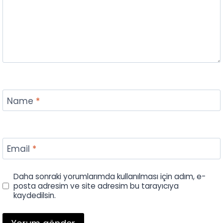
Name
*
Email
*
Daha sonraki yorumlarımda kullanılması için adım, e-
posta adresim ve site adresim bu tarayıcıya
kaydedilsin.